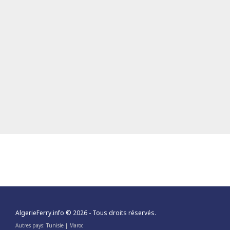
AlgerieFerry.info
© 2026 - Tous droits réservés.
Autres pays:
Tunisie
|
Maroc