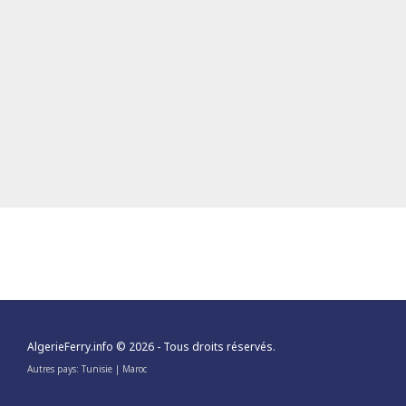
AlgerieFerry.info
© 2026 - Tous droits réservés.
Autres pays:
Tunisie
|
Maroc